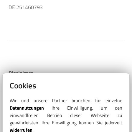
DE 251460793
Disclaimer
Cookies
Haftungsausschluss
Wir sind bemüht, dafür Sorge zu tragen, die Inhalte
Wir und unsere Partner brauchen für einzelne
auf den Internetseiten zeitnah, vollständig und
Datennutzungen
Ihre Einwilligung, um den
richtig zu gestalten. Eine Gewähr für die Aktualität,
einwandfreien Betrieb dieser Webseite zu
Richtigkeit und Vollständigkeit der Angaben kann
gewährleisten. Ihre Einwilligung können Sie jederzeit
nicht übernommen werden. Gleichfalls
widerrufen
.