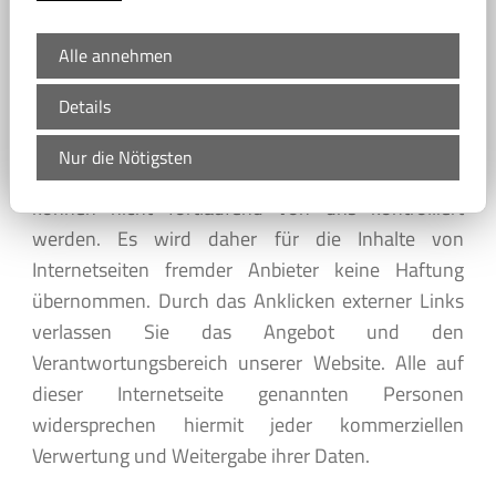
ausgeschlossen ist eine Gewähr für den ständigen
ungehinderten Zugang zu den Inhalten. Trotz
Alle annehmen
sorgfältiger inhaltlicher Kontrolle übernehmen wir
Details
keine Haftung für die Inhalte externer Links. Für
den Inhalt der verlinkten Seiten sind ausschließlich
Nur die Nötigsten
deren Betreiber verantwortlich. Diese Inhalte
können nicht fortlaufend von uns kontrolliert
werden. Es wird daher für die Inhalte von
Internetseiten fremder Anbieter keine Haftung
übernommen. Durch das Anklicken externer Links
verlassen Sie das Angebot und den
Verantwortungsbereich unserer Website. Alle auf
dieser Internetseite genannten Personen
widersprechen hiermit jeder kommerziellen
Verwertung und Weitergabe ihrer Daten.