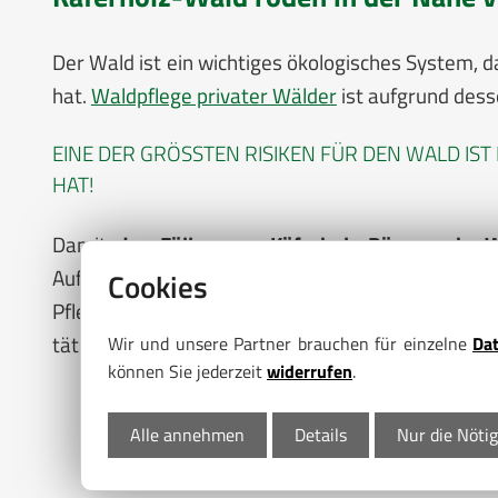
Der Wald ist ein wichtiges ökologisches System, 
hat.
Waldpflege privater Wälder
ist aufgrund dess
EINE DER GRÖSSTEN RISIKEN FÜR DEN WALD IS
AT!
Damit
das Fällen von Käferholz-Bäumen in W
Auftraggebern als fachkompetenter
Forstbetrie
Cookies
Pflege und Käferholz Rodung brauchen, dann wir
tätig.
Wir und unsere Partner brauchen für einzelne
Da
können Sie jederzeit
widerrufen
.
Alle annehmen
Details
Nur die Nöti