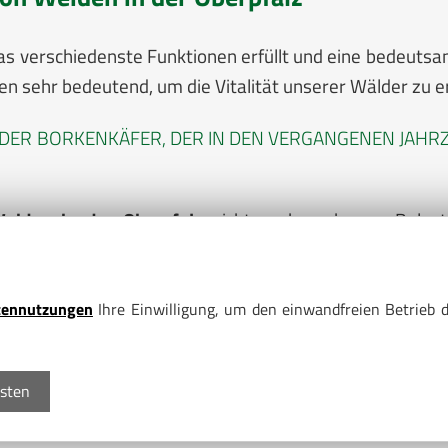
das verschiedenste Funktionen erfüllt und eine bedeuts
en sehr bedeutend, um die Vitalität unserer Wälder zu e
T DER BORKENKÄFER, DER IN DEN VERGANGENEN JAH
eiden in der Oberpfalz
nicht noch mehr zur Belast
b in der Nähe von Weiden in der Oberpfalz
zur Seite. 
d unser Forstbetrieb gern mit Kompetenz und erfahrene
tennutzungen
Ihre Einwilligung, um den einwandfreien Betrieb d
gsten