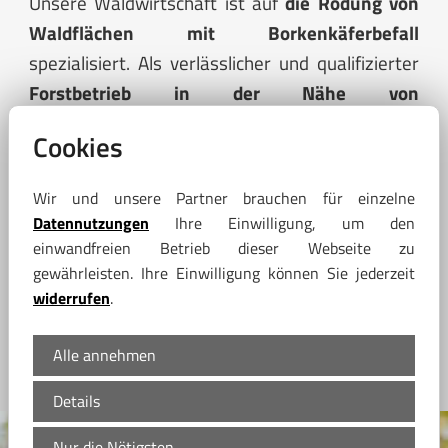
Unsere Waldwirtschaft ist auf
die Rodung von
Waldflächen mit Borkenkäferbefall
spezialisiert. Als verlässlicher und qualifizierter
Forstbetrieb in der Nähe von
Auerbach/Vogtland
stehen wir Waldbesitzern
Cookies
mit professionellem Personal und viel Erfahrung
zur Verfügung.
Wir und unsere Partner brauchen für einzelne
Datennutzungen
Ihre Einwilligung, um den
einwandfreien Betrieb dieser Webseite zu
gewährleisten. Ihre Einwilligung können Sie jederzeit
widerrufen
.
Alle annehmen
Details
Nur die Nötigsten