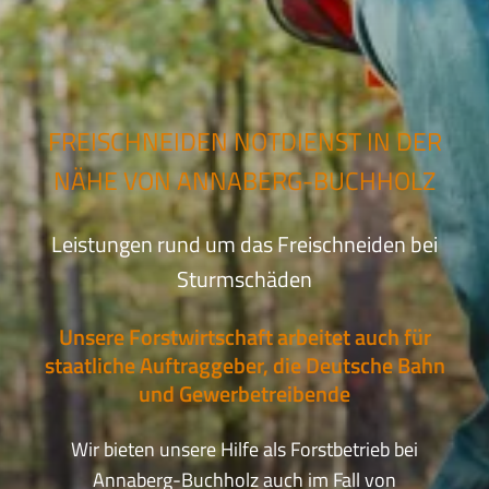
FREISCHNEIDEN NOTDIENST IN DER
NÄHE VON ANNABERG-BUCHHOLZ
Leistungen rund um das Freischneiden bei
Sturmschäden
Unsere Forstwirtschaft arbeitet auch für
staatliche Auftraggeber, die Deutsche Bahn
und Gewerbetreibende
Wir bieten unsere Hilfe als Forstbetrieb bei
Annaberg-Buchholz auch im Fall von