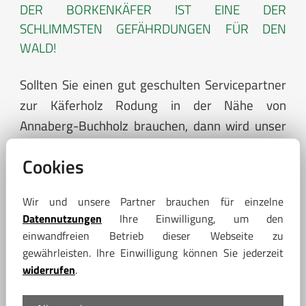
DER BORKENKÄFER IST EINE DER
SCHLIMMSTEN GEFÄHRDUNGEN FÜR DEN
WALD!
Sollten Sie einen gut geschulten Servicepartner
zur Käferholz Rodung in der Nähe von
Annaberg-Buchholz brauchen, dann wird unser
Forstbetrieb gern auch in dieser Region für Sie
Cookies
tätig. Wir sind auf
die Rodung von Waldflächen
mit Borkenkäferbefall
spezialisiert und stehen
Wir und unsere Partner brauchen für einzelne
wir unseren Auftraggebern als verlässlicher und
Datennutzungen
Ihre Einwilligung, um den
qualifizierter
Forstbetrieb in der Nähe von
einwandfreien Betrieb dieser Webseite zu
Annaberg-Buchholz
zur Verfügung.
gewährleisten. Ihre Einwilligung können Sie jederzeit
widerrufen
.